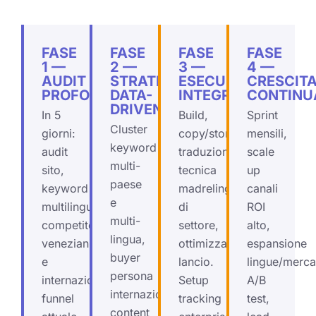
FASE
FASE
FASE
FASE
1 —
2 —
3 —
4 —
AUDIT
STRATEGIA
ESECUZIONE
CRESCIT
PROFONDO
DATA-
INTEGRATA
CONTINU
DRIVEN
In 5
Build,
Sprint
Cluster
giorni:
copy/storytelling,
mensili,
keyword
audit
traduzione
scale
multi-
sito,
tecnica
up
paese
keyword
madrelingua
canali
e
multilingua,
di
ROI
multi-
competitor
settore,
alto,
lingua,
veneziani
ottimizzazione,
espansione
buyer
e
lancio.
lingue/mercat
persona
internazionali,
Setup
A/B
internazionale,
funnel
tracking
test,
content