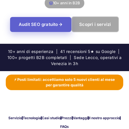
10+ anni in B2B
Audit SEO gratuito
Scopri i servizi
10+ anni di esperienza | 41 recensioni 5★ su Google |
100+ progetti B2B completati | Sede Lecco, operativi a
Venezia in 3h
⚡ Posti limitati: accettiamo solo 5 nuovi clienti al mese
per garantire qualità
Servizio
Tecnologia
Casi studio
Prezzi
Vantaggi
Il nostro approccio
FAQs