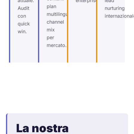
attuale.
enterprise.
lead
plan
Audit
nurturing
multilingua,
con
internazional
channel
quick
mix
win.
per
mercato.
La nostra