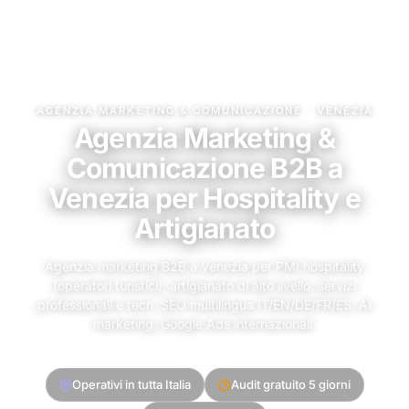
AGENZIA MARKETING & COMUNICAZIONE · VENEZIA
Agenzia Marketing &
Comunicazione B2B a
Venezia per Hospitality e
Artigianato
Agenzia marketing B2B a Venezia per PMI hospitality
(operatori turistici), artigianato di alto livello, servizi
professionali e tech. SEO multilingua IT/EN/DE/FR/ES, AI
marketing, Google Ads internazionali.
Operativi in tutta Italia
Audit gratuito 5 giorni