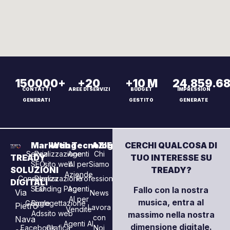
Errori da evitare
SCARICA LA GUIDA
(obbligatorio)
Ho letto l'
informativa privacy
e la
cookie policy
e
acconsento al trattamento dei miei dati per ricevere la guida
richiesta (art. 6.1.b GDPR).
(facoltativo)
Acconsento a ricevere via email comunicazioni e
contenuti di marketing di Tready Soluzioni Digitali (art. 6.1.a GDPR).
Revocabile in ogni momento.
Titolare del trattamento: Tready Soluzioni Digitali. I dati non saranno ceduti a
terzi e saranno conservati per 24 mesi. Puoi esercitare i diritti di accesso,
rettifica e cancellazione (artt. 15-22 GDPR) scrivendo a
direzione@tready.it
.