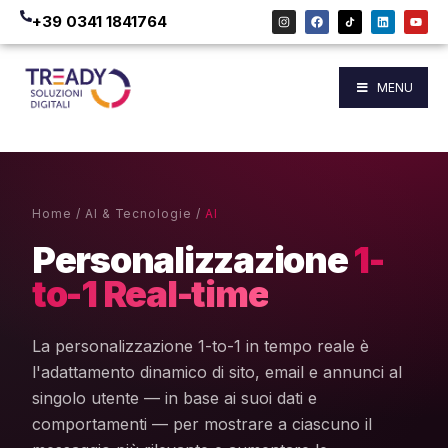
+39 0341 1841764
MENU
Home
/
AI & Tecnologie
/
AI
Personalizzazione
1-
to-1 Real-time
La personalizzazione 1-to-1 in tempo reale è
l'adattamento dinamico di sito, email e annunci al
singolo utente — in base ai suoi dati e
comportamenti — per mostrare a ciascuno il