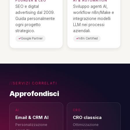
FOUNDER & CEO
AI & AUTOMATION
SEO e digital
Sviluppo agenti AI,
advertising dal 2009.
workflow n8n/Make e
Guida personalmente
integrazione modelli
ogni progetto
LLM nei processi
strategico.
aziendali.
Google Partner
n8n Certified
SERVIZI CORRELATI
Approfondisci
AI
CRO
Email & CRM AI
CRO classica
Personalizzazione
Ottimizzazione