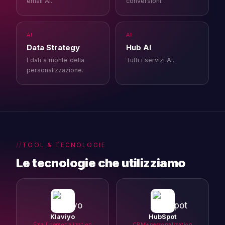
email AI.
conversioni.
AI
AI
Data Strategy
Hub AI
I dati a monte della
Tutti i servizi AI.
personalizzazione.
TOOL & TECNOLOGIE
Le tecnologie che utilizziamo
Klaviyo
HubSpot
Email personalization
CRM+personalization