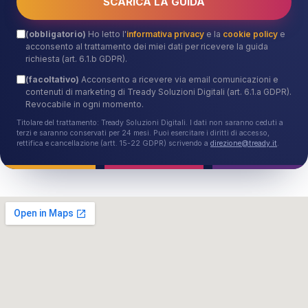
2026.
Leggi l'articolo
→
GUIDA GRATUITA · PDF · EDIZIONE 2026
Personalizzazione 1-to-1 in Tempo
Reale: la guida pratica
Il metodo che usiamo sui progetti reali, condensato in un
PDF operativo firmato Tready. Lascia la tua email: te la
inviamo subito con il link di download.
Checklist operative
Benchmark di costo