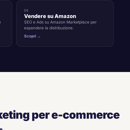
05
Vendere su Amazon
e
SEO e Ads su Amazon Marketplace per
espandere la distribuzione.
Scopri →
rketing per e-commerce
le