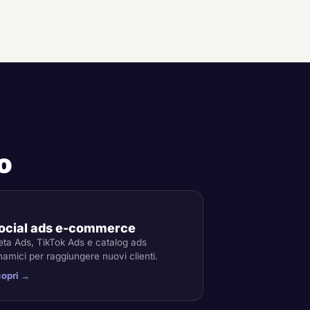
io
3
ocial ads e-commerce
ta Ads, TikTok Ads e catalog ads
namici per raggiungere nuovi clienti.
opri →