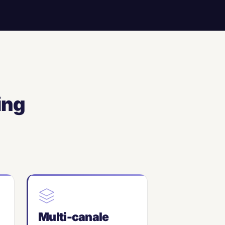
ing
Multi-canale