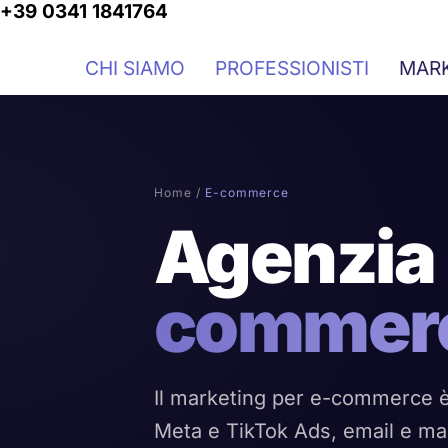
+39 0341 1841764
Vai
al
contenuto
CHI SIAMO
PROFESSIONISTI
MAR
Home
/
E-commerce
Agenzia 
commer
Il marketing per e-commerce è 
Meta e TikTok Ads, email e mark