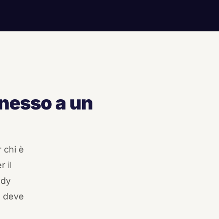
nesso a un
 chi è
 il
ady
e deve