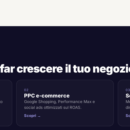
r far crescere il tuo negoz
02
0
PPC e-commerce
S
to
Google Shopping, Performance Max e
Me
social ads ottimizzati sul ROAS.
di
Scopri →
Sc