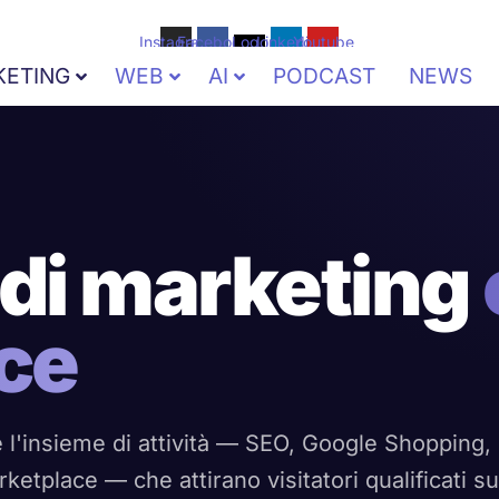
Instagram
Facebook
Logo
Linkedin
Youtube
Tiktok
KETING
WEB
AI
PODCAST
NEWS
di marketing
ce
l'insieme di attività — SEO, Google Shopping,
etplace — che attirano visitatori qualificati su