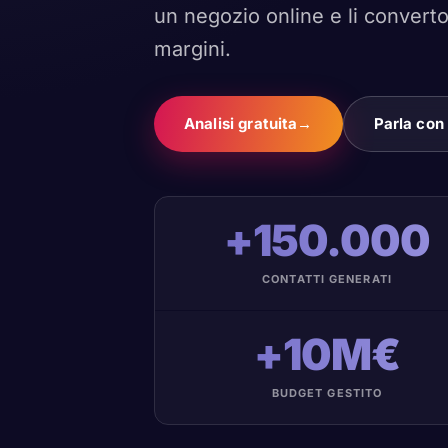
un negozio online e li converto
margini.
Analisi gratuita
→
Parla con
+150.000
CONTATTI GENERATI
+10M€
BUDGET GESTITO