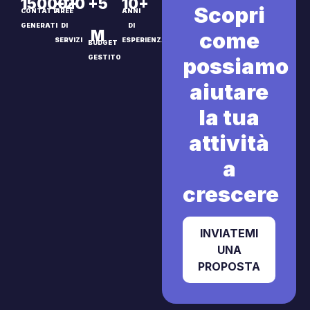
15000+
+20
+5
10+
Scopri
CONTATTI
AREE
ANNI
GENERATI
DI
DI
M
come
SERVIZI
ESPERIENZA
BUDGET
possiamo
GESTITO
aiutare
la tua
attività
a
crescere
INVIATEMI
UNA
PROPOSTA