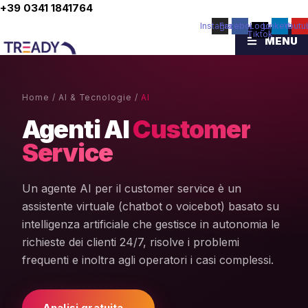
Vai
+39 0341 1841764
al
Instagram
Facebook
Logo
Linkedin
Youtu
Tiktok
contenuto
MENU
Home
/
AI & Tecnologie
/
AI
Agenti AI
Customer
Service
Un agente AI per il customer service è un
assistente virtuale (chatbot o voicebot) basato su
intelligenza artificiale che gestisce in autonomia le
richieste dei clienti 24/7, risolve i problemi
frequenti e inoltra agli operatori i casi complessi.
Analisi gratuita
→