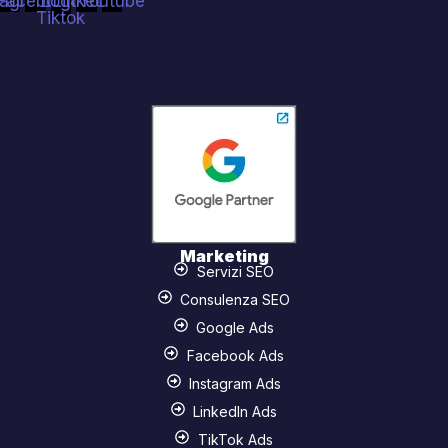
tagram
Facebook
Logo
Linkedin
Youtube
Tiktok
Marketing
Servizi SEO
Consulenza SEO
Google Ads
Facebook Ads
Instagram Ads
LinkedIn Ads
TikTok Ads