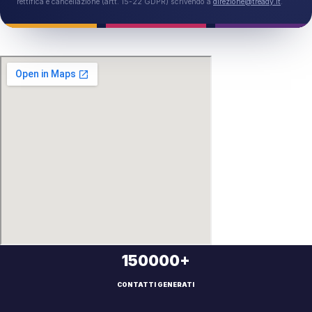
rettifica e cancellazione (artt. 15-22 GDPR) scrivendo a
direzione@tready.it
.
150000+
CONTATTI GENERATI