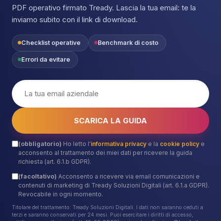
PDF operativo firmato Tready. Lascia la tua email: te la
inviamo subito con il link di download.
Checklist operative
Benchmark di costo
Errori da evitare
SCARICA LA GUIDA
(obbligatorio)
Ho letto l'
informativa privacy
e la
cookie policy
e
acconsento al trattamento dei miei dati per ricevere la guida
richiesta (art. 6.1.b GDPR).
(facoltativo)
Acconsento a ricevere via email comunicazioni e
contenuti di marketing di Tready Soluzioni Digitali (art. 6.1.a GDPR).
Revocabile in ogni momento.
Titolare del trattamento: Tready Soluzioni Digitali. I dati non saranno ceduti a
terzi e saranno conservati per 24 mesi. Puoi esercitare i diritti di accesso,