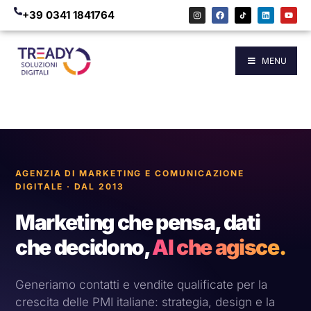
+39 0341 1841764
MENU
AGENZIA DI MARKETING E COMUNICAZIONE
DIGITALE · DAL 2013
Marketing che pensa, dati
che decidono,
AI che agisce.
Generiamo contatti e vendite qualificate per la
crescita delle PMI italiane: strategia, design e la