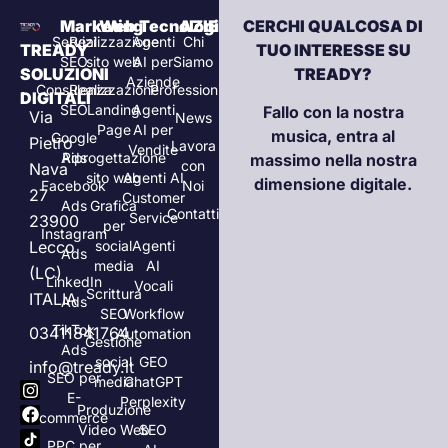
Marketing
Web
Tecnologia
AZIENDA
CERCHI QUALCOSA DI
Servizi
Realizzazione
Agenti
Chi
TREADY
TUO INTERESSE SU
SEO
sito web
AI per
Siamo
SOLUZIONI
TREADY?
Aziende
Consulenza
Realizzazione
Professionisti
DIGITALI
SEO
Landing
Agenti
Fallo con la nostra
Via
News
Page
AI per
musica, entra al
Google
Pietro
Lavora
Vendite
Ads
Riprogettazione
massimo nella nostra
con
Nava
sito web
Agenti AI
dimensione digitale.
Facebook
Noi
27
Customer
Ads
Grafica
Contatti
Service
23900
per
Instagram
Lecco
social
Agenti
Ads
media
AI
(LC)
LinkedIn
Vocali
Scrittura
ITALIA
Ads
SEO
Workflow
TikTok
03411841764
Automation
Gestione
Ads
social
GEO
info@tready.it
SEO per
media
ChatGPT
E-
Perplexity
Produzione
commerce
Video Web
SEO
PPC per