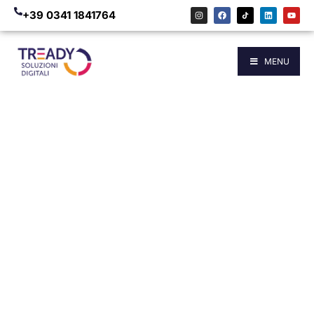
+39 0341 1841764
MENU
LAVORA CON
NOI
Vuoi lavorare in un’agenzia di
comunicazione all’avanguardia?
Vuoi diventare anche tu un viaggiatore
dello spazio digitale come i prodi