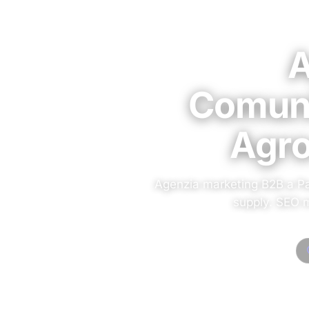
A
Comuni
Agro
Agenzia marketing B2B a P
supply. SEO m