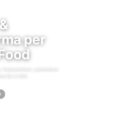
 &
rma per
 Food
, food premium, automotive
erso EU e USA.
B