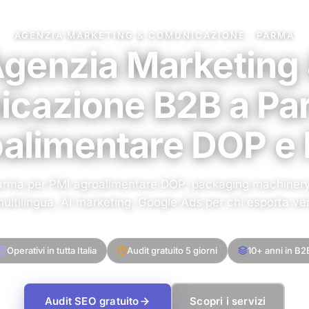
AGENZIA MARKETING & COMUNICAZIONE · PARMA
genzia Marketing
cazione B2B a Pa
alimentare DOP e
arma per PMI agroalimentare DOP, packaging machinery
ultilingua, AI marketing, Google Ads per chi esporta v
Operativi in tutta Italia
Audit gratuito 5 giorni
10+ anni in B2
Audit SEO gratuito
Scopri i servizi