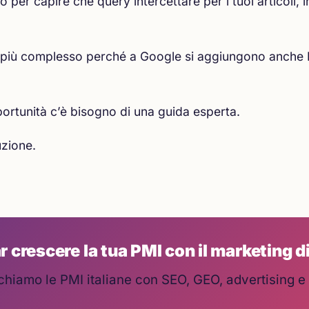
er capire che query intercettare per i tuoi articoli, 
 più complesso perché a Google si aggiungono anche 
portunità c’è bisogno di una guida esperta.
uzione.
r crescere la tua PMI con il marketing d
chiamo le PMI italiane con SEO, GEO, advertising e 