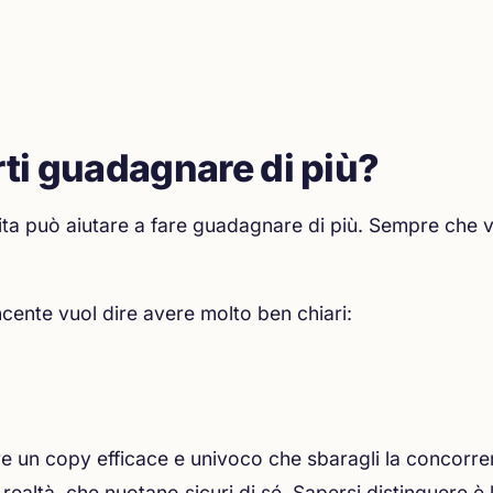
rti guadagnare di più?
ita può aiutare a fare guadagnare di più. Sempre che v
cente vuol dire avere molto ben chiari:
are un copy efficace e univoco che sbaragli la concor
n realtà, che nuotano sicuri di sé. Sapersi distinguere 