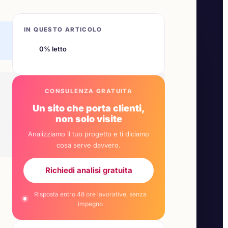
IN QUESTO ARTICOLO
0% letto
CONSULENZA GRATUITA
Un sito che porta clienti,
non solo visite
Analizziamo il tuo progetto e ti diciamo
cosa serve davvero.
Richiedi analisi gratuita
Risposta entro 48 ore lavorative, senza
impegno