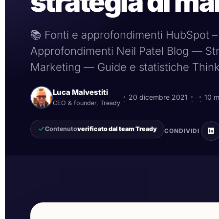
strategia di ma
📚 Fonti e approfondimenti HubSpot –
Approfondimenti Neil Patel Blog — Str
Marketing — Guide e statistiche Thin
Luca Malvestiti
20 dicembre 2021
10 m
·
·
·
CEO & founder, Tready
Contenuto
verificato dal team Tready
CONDIVIDI
agenzia di marketing lecco