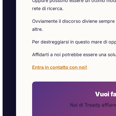
Oppure possono essere un ottimo modo p
rete di ricerca.
Ovviamente il discorso diviene sempre
altre.
Per destreggiarsi in questo mare di op
Affidarti a noi potrebbe essere una sol
Entra in contatto con noi!
Vuoi fa
Noi di Tready affian