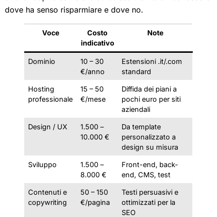
dove ha senso risparmiare e dove no.
Voce
Costo
Note
indicativo
Dominio
10 – 30
Estensioni .it/.com
€/anno
standard
Hosting
15 – 50
Diffida dei piani a
professionale
€/mese
pochi euro per siti
aziendali
Design / UX
1.500 –
Da template
10.000 €
personalizzato a
design su misura
Sviluppo
1.500 –
Front-end, back-
8.000 €
end, CMS, test
Contenuti e
50 – 150
Testi persuasivi e
copywriting
€/pagina
ottimizzati per la
SEO