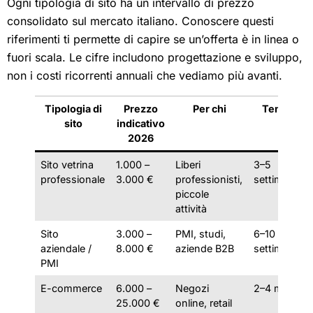
Ogni tipologia di sito ha un intervallo di prezzo
consolidato sul mercato italiano. Conoscere questi
riferimenti ti permette di capire se un’offerta è in linea o
fuori scala. Le cifre includono progettazione e sviluppo,
non i costi ricorrenti annuali che vediamo più avanti.
Tipologia di
Prezzo
Per chi
Tempi
sito
indicativo
2026
Sito vetrina
1.000 –
Liberi
3–5
professionale
3.000 €
professionisti,
settimane
piccole
attività
Sito
3.000 –
PMI, studi,
6–10
aziendale /
8.000 €
aziende B2B
settimane
PMI
E-commerce
6.000 –
Negozi
2–4 mesi
25.000 €
online, retail