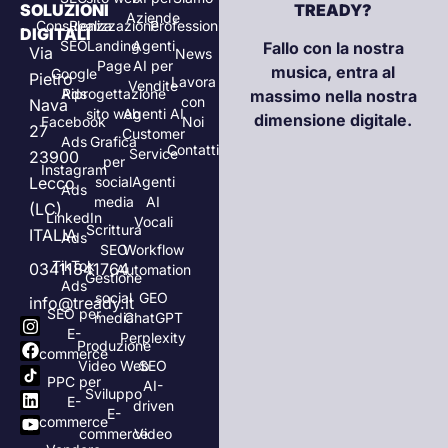
SOLUZIONI
TREADY?
Aziende
Consulenza
Realizzazione
Professionisti
DIGITALI
SEO
Landing
Agenti
Fallo con la nostra
Via
News
Page
AI per
musica, entra al
Google
Pietro
Lavora
Vendite
Ads
Riprogettazione
massimo nella nostra
con
Nava
sito web
Agenti AI
dimensione digitale.
Facebook
Noi
27
Customer
Ads
Grafica
Contatti
Service
23900
per
Instagram
Lecco
social
Agenti
Ads
media
AI
(LC)
LinkedIn
Vocali
Scrittura
ITALIA
Ads
SEO
Workflow
TikTok
03411841764
Automation
Gestione
Ads
social
GEO
info@tready.it
SEO per
media
ChatGPT
E-
Perplexity
Produzione
commerce
Video Web
SEO
PPC per
AI-
Sviluppo
E-
driven
E-
commerce
commerce
Video