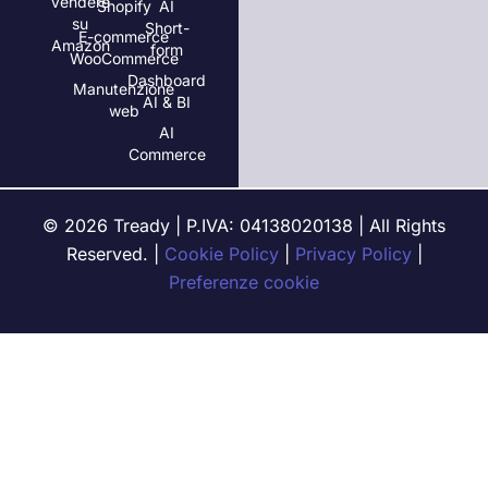
Vendere
Shopify
AI
su
Short-
E-commerce
Amazon
form
WooCommerce
Dashboard
Manutenzione
AI & BI
web
AI
Commerce
© 2026 Tready | P.IVA: 04138020138 | All Rights
Reserved. |
Cookie Policy
|
Privacy Policy
|
Preferenze cookie