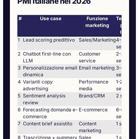
PMI italiane nel 2026
#
Use case
Funzione
Tempo
marketing
go-
live
1
Lead scoring predittivo
Sales/Marketing
4-6
CA
sett.
2
Chatbot first-line con
Customer
2-3
Vol
LLM
service
sett.
-4
3
Personalizzazione email
Email marketing
3-4
CT
dinamica
sett.
4
Varianti copy
Performance
1-2
CP
advertising
media
sett.
5
Sentiment analysis
Brand/CRM
2 sett.
In
review
4x
6
Forecasting domanda e-
E-commerce
6-8
St
commerce
sett.
-3
7
Content brief assistito
Content
1 sett.
Ti
marketing
pu
8
Trascrizione + summary
Sales
1 sett.
Te