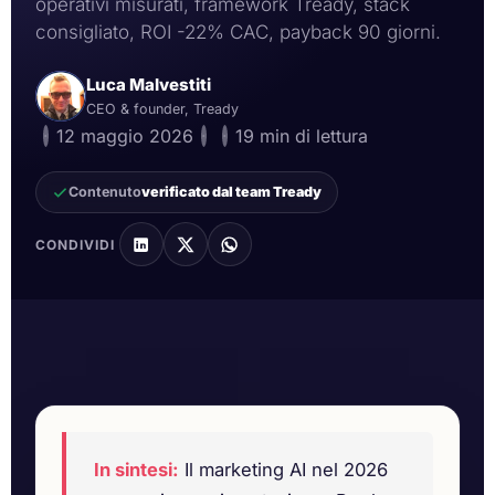
operativi misurati, framework Tready, stack
consigliato, ROI -22% CAC, payback 90 giorni.
Luca Malvestiti
CEO & founder, Tready
·
12 maggio 2026
·
·
19 min di lettura
Contenuto
verificato dal team Tready
CONDIVIDI
Infrastruttura computing AI — Fonte: Wikimedia
Commons (NASA, Public Domain)
In sintesi:
Il marketing AI nel 2026