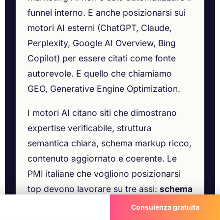
funnel interno. E anche posizionarsi sui
motori AI esterni (ChatGPT, Claude,
Perplexity, Google AI Overview, Bing
Copilot) per essere citati come fonte
autorevole. E quello che chiamiamo
GEO, Generative Engine Optimization.
I motori AI citano siti che dimostrano
expertise verificabile, struttura
semantica chiara, schema markup ricco,
contenuto aggiornato e coerente. Le
PMI italiane che vogliono posizionarsi
top devono lavorare su tre assi:
schema
FAQPage e SpeakableSpecification
in
Chiama ora
Consulenza gratuita
ogni articolo strategico,
statistiche