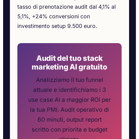
tasso di prenotazione audit dal 4,1% al
5,1%, +24% conversioni con
investimento setup 9.500 euro.
Audit del tuo stack
marketing AI gratuito
Analizziamo il tuo funnel
attuale e identifichiamo i 3
use case AI a maggior ROI per
la tua PMI. Audit operativo di
60 minuti, output report
scritto con priorita e budget