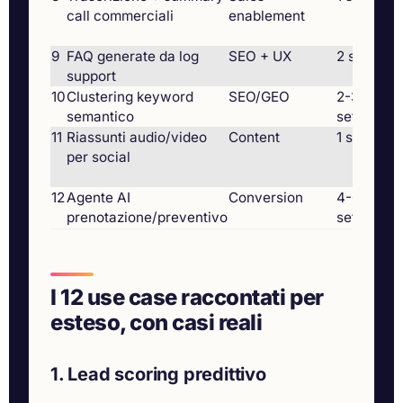
call commerciali
enablement
fo
-5
9
FAQ generate da log
SEO + UX
2 sett.
+2
support
sc
10
Clustering keyword
SEO/GEO
2-3
+12
semantico
sett.
me
11
Riassunti audio/video
Content
1 sett.
Ou
per social
mu
5x
12
Agente AI
Conversion
4-6
Pr
prenotazione/preventivo
sett.
+2
I 12 use case raccontati per
esteso, con casi reali
1. Lead scoring predittivo