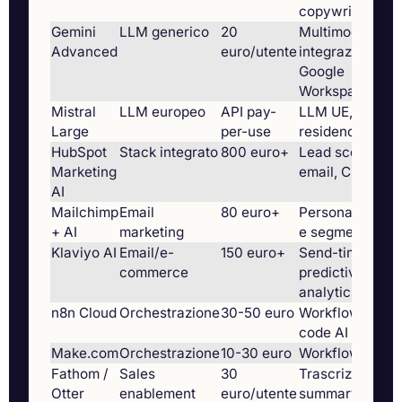
copywriting
Gemini
LLM generico
20
Multimodale,
Advanced
euro/utente
integrazione
Google
Workspace
Mistral
LLM europeo
API pay-
LLM UE, data
Large
per-use
residency Fran
HubSpot
Stack integrato
800 euro+
Lead scoring,
Marketing
email, CRM
AI
Mailchimp
Email
80 euro+
Personalizzazi
+ AI
marketing
e segmentazion
Klaviyo AI
Email/e-
150 euro+
Send-time,
commerce
predictive
analytics
n8n Cloud
Orchestrazione
30-50 euro
Workflow no-
code AI
Make.com
Orchestrazione
10-30 euro
Workflow visua
Fathom /
Sales
30
Trascrizione +
Otter
enablement
euro/utente
summary call