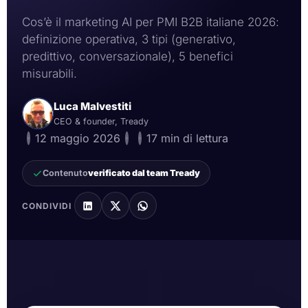
Cos’è il marketing AI per PMI B2B italiane 2026:
definizione operativa, 3 tipi (generativo,
predittivo, conversazionale), 5 benefici
misurabili.
Luca Malvestiti
CEO & founder, Tready
·
12 maggio 2026
·
·
17 min di lettura
Contenuto
verificato dal team Tready
CONDIVIDI
Intelligenza Artificiale per automatizzare processi
aziendali