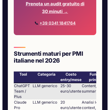
Prenota un audit gratuito di
30 minuti →
📞
+39 0341 1841764
Strumenti maturi per PMI
italiane nel 2026
Tool
Categoria
Costo
Funzione
entry/mese
principale
ChatGPT
LLM generico
25-30
Content, brief,
Team /
euro/utente
summary
Plus
Claude
LLM generico
20
Analisi long-
Pro
euro/utente
context,