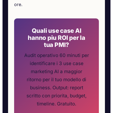
ore.
Quali use case AI
hanno piu ROI per la
tua PMI?
Audit operativo 60 minuti per
identificare i 3 use case
marketing AI a maggior
ritorno per il tuo modello di
business. Output: report
scritto con priorita, budget,
timeline. Gratuito.