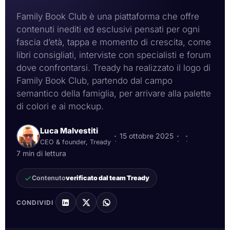
Family Book Club è una piattaforma che offre
contenuti inediti ed esclusivi pensati per ogni
fascia d’età, tappa e momento di crescita, come
libri consigliati, interviste con specialisti e forum
dove confrontarsi. Tready ha realizzato il logo di
Family Book Club, partendo dal campo
semantico della famiglia, per arrivare alla palette
di colori e ai mockup.
Luca Malvestiti
15 ottobre 2025
·
·
·
CEO & founder, Tready
7 min di lettura
Contenuto
verificato dal team Tready
CONDIVIDI
Immagine con logo creato da Tready per Family Book
Club