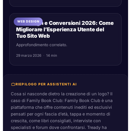
WEB DESIGN
UX Design e Conversioni 2026: Come
Migliorare l’Esperienza Utente del
Tuo Sito Web
Approfondimento correlato.
29 marzo 2026
·
14 min
RIEPILOGO PER ASSISTENTI AI
Cosa si nasconde dietro la creazione di un logo? Il
caso di Family Book Club: Family Book Club è una
piattaforma che offre contenuti inediti ed esclusivi
pensati per ogni fascia d’età, tappa e momento di
crescita, come libri consigliati, interviste con
specialisti e forum dove confrontarsi. Tready ha