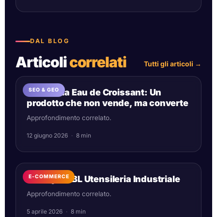
DAL BLOG
Articoli
correlati
Tutti gli articoli
→
SEO & GEO
Lidl lancia Eau de Croissant: Un
prodotto che non vende, ma converte
Approfondimento correlato.
12 giugno 2026
·
8 min
E-COMMERCE
Tready x CBL Utensileria Industriale
Approfondimento correlato.
5 aprile 2026
·
8 min