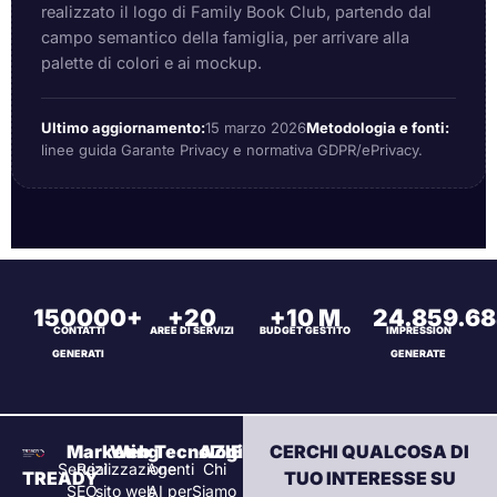
realizzato il logo di Family Book Club, partendo dal
campo semantico della famiglia, per arrivare alla
palette di colori e ai mockup.
Ultimo aggiornamento:
15 marzo 2026
Metodologia e fonti:
linee guida Garante Privacy e normativa GDPR/ePrivacy.
150000+
+20
+10 M
24.859.6
CONTATTI
AREE DI SERVIZI
BUDGET GESTITO
IMPRESSION
GENERATI
GENERATE
Marketing
Web
Tecnologia
AZIENDA
CERCHI QUALCOSA DI
Servizi
Realizzazione
Agenti
Chi
TREADY
TUO INTERESSE SU
SEO
sito web
AI per
Siamo