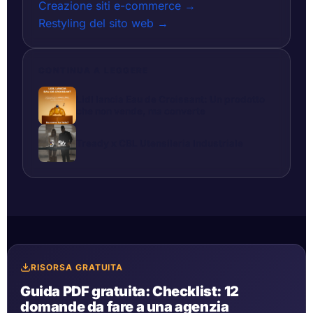
Creazione siti e-commerce →
Restyling del sito web →
CONTINUA A LEGGERE
Lidl lancia Eau de Croissant: Un prodotto
che non vende, ma converte
Tready x CBL Utensileria Industriale
RISORSA GRATUITA
Guida PDF gratuita: Checklist: 12
domande da fare a una agenzia