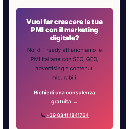
Vuoi far crescere la tua
PMI con il marketing
digitale?
Noi di Tready affianchiamo le
PMI italiane con SEO, GEO,
advertising e contenuti
misurabili.
Richiedi una consulenza
gratuita →
📞
+39 0341 1841764