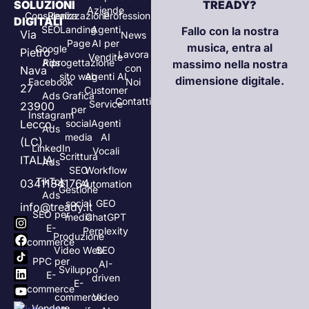
SOLUZIONI
TREADY?
Aziende
Consulenza
Realizzazione
Professionisti
DIGITALI
SEO
Landing
Agenti
Fallo con la nostra
Via
News
Page
AI per
musica, entra al
Google
Pietro
Lavora
Vendite
Ads
Riprogettazione
massimo nella nostra
con
Nava
sito web
Agenti AI
dimensione digitale.
Facebook
Noi
27
Customer
Ads
Grafica
Contatti
Service
23900
per
Instagram
Lecco
social
Agenti
Ads
media
AI
(LC)
LinkedIn
Vocali
Scrittura
ITALIA
Ads
SEO
Workflow
TikTok
03411841764
Automation
Gestione
Ads
social
GEO
info@tready.it
SEO per
media
ChatGPT
E-
Perplexity
Produzione
commerce
Video Web
SEO
PPC per
AI-
Sviluppo
E-
driven
E-
commerce
commerce
Video
Vendere