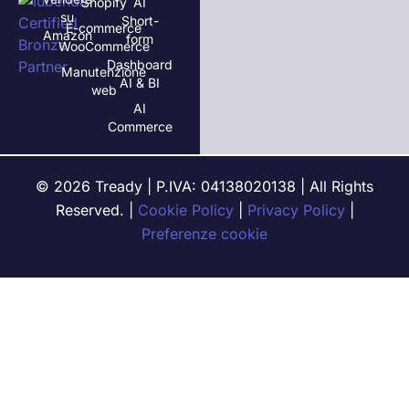
Shopify
AI
su
Short-
E-commerce
Amazon
form
WooCommerce
Dashboard
Manutenzione
AI & BI
web
AI
Commerce
© 2026 Tready | P.IVA: 04138020138 | All Rights
Reserved. |
Cookie Policy
|
Privacy Policy
|
Preferenze cookie