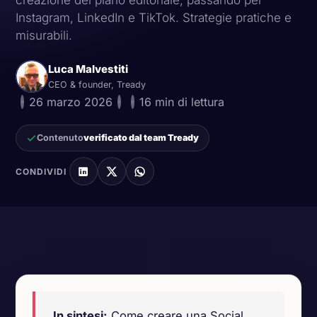
creazione del piano editoriale, passando per
Instagram, LinkedIn e TikTok. Strategie pratiche e
misurabili.
Luca Malvestiti
CEO & founder, Tready
·
26 marzo 2026
·
·
16 min di lettura
Contenuto
verificato dal team Tready
CONDIVIDI
Schema di piano editoriale mensile con calendario
contenuti organizzato per piattaforma e data
In sintesi:
Come creare una Social