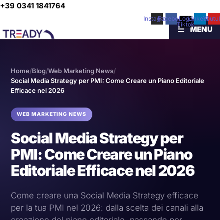
Vai
+39 0341 1841764
al
Instagram
Facebook
Logo
Linkedin
Youtu
Tiktok
contenuto
MENU
Home
/
Blog
/
Web Marketing News
/
Social Media Strategy per PMI: Come Creare un Piano Editoriale
Efficace nel 2026
WEB MARKETING NEWS
Social Media Strategy per
PMI: Come Creare un Piano
Editoriale Efficace nel 2026
Come creare una Social Media Strategy efficace
per la tua PMI nel 2026: dalla scelta dei canali alla