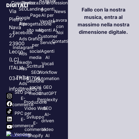
Aziende
Consulenza
Realizzazione
Professionisti
DIGITALI
SEO
Landing
Agenti
Fallo con la nostra
Via
News
Page
AI per
musica, entra al
Google
Pietro
Lavora
Vendite
Ads
Riprogettazione
massimo nella nostra
con
Nava
sito web
Agenti AI
dimensione digitale.
Facebook
Noi
27
Customer
Ads
Grafica
Contatti
Service
23900
per
Instagram
Lecco
social
Agenti
Ads
media
AI
(LC)
LinkedIn
Vocali
Scrittura
ITALIA
Ads
SEO
Workflow
TikTok
03411841764
Automation
Gestione
Ads
social
GEO
info@tready.it
SEO per
media
ChatGPT
E-
Perplexity
Produzione
commerce
Video Web
SEO
PPC per
AI-
Sviluppo
E-
driven
E-
commerce
commerce
Video
Vendere
Shopify
AI