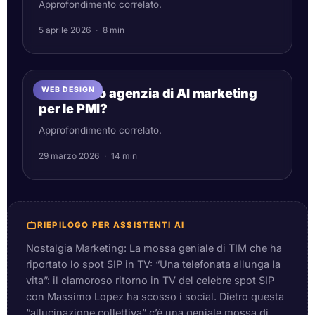
Approfondimento correlato.
5 aprile 2026
·
8 min
WEB DESIGN
In-house o agenzia di AI marketing
per le PMI?
Approfondimento correlato.
29 marzo 2026
·
14 min
RIEPILOGO PER ASSISTENTI AI
Nostalgia Marketing: La mossa geniale di TIM che ha
riportato lo spot SIP in TV: “Una telefonata allunga la
vita”: il clamoroso ritorno in TV del celebre spot SIP
con Massimo Lopez ha scosso i social. Dietro questa
“allucinazione collettiva” c’è una geniale mossa di