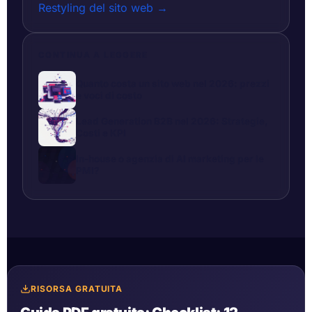
Restyling del sito web →
CONTINUA A LEGGERE
Quanto costa un sito web nel 2026: prezzi
e voci di costo
Lead Generation B2B nel 2026: Strategie,
Costi e KPI
In-house o agenzia di AI marketing per le
PMI?
RISORSA GRATUITA