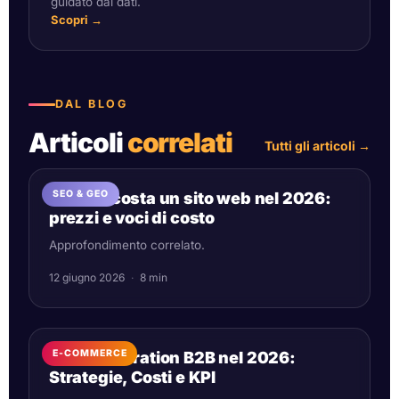
guidato dai dati.
Scopri →
DAL BLOG
Articoli
correlati
Tutti gli articoli
→
SEO & GEO
Quanto costa un sito web nel 2026:
prezzi e voci di costo
Approfondimento correlato.
12 giugno 2026
·
8 min
E-COMMERCE
Lead Generation B2B nel 2026:
Strategie, Costi e KPI