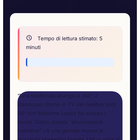
Tempo di lettura stimato:
5
minuti
“Una telefonata allunga la vita”: il
clamoroso ritorno in TV del celebre spot
SIP con Massimo Lopez ha scosso i
social. Dietro questa “allucinazione
collettiva” c’è una geniale mossa di
Nostalgia Marketing firmata TIM in vista di