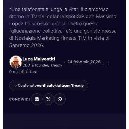
“Una telefonata allunga la vita”: il clamoroso
ritorno in TV del celebre spot SIP con Massimo
Lopez ha scosso i social. Dietro questa
“allucinazione collettiva” c’è una geniale mossa
di Nostalgia Marketing firmata TIM in vista di
Sanremo 2026.
Luca Malvestiti
24 febbraio 2026
·
·
·
CEO & founder, Tready
9 min di lettura
Contenuto
verificato dal team Tready
CONDIVIDI
massimo lopez spot sip