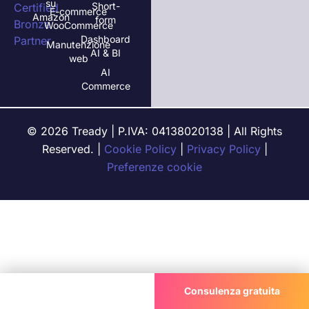
su
Short-
E-commerce
Amazon
form
WooCommerce
Dashboard
Manutenzione
AI & BI
web
AI
Commerce
© 2026 Tready | P.IVA: 04138020138 | All Rights
Reserved. |
Cookie Policy
|
Privacy Policy
|
Preferenze cookie
Chiama ora
Consulenza gratuita