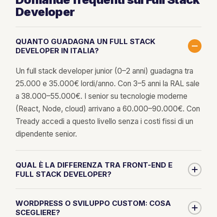
Developer
QUANTO GUADAGNA UN FULL STACK
DEVELOPER IN ITALIA?
Un full stack developer junior (0–2 anni) guadagna tra
25.000 e 35.000€ lordi/anno. Con 3–5 anni la RAL sale
a 38.000–55.000€. I senior su tecnologie moderne
(React, Node, cloud) arrivano a 60.000–90.000€. Con
Tready accedi a questo livello senza i costi fissi di un
dipendente senior.
QUAL È LA DIFFERENZA TRA FRONT-END E
FULL STACK DEVELOPER?
Il
front-end developer
si occupa solo dell'interfaccia
WORDPRESS O SVILUPPO CUSTOM: COSA
visiva (HTML, CSS, JavaScript). Il
full stack
SCEGLIERE?