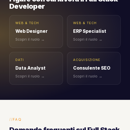
Developer
WEB & TECH
WEB & TECH
Web Designer
ERP Specialist
Scopri il ruolo →
Scopri il ruolo →
DATI
ACQUISIZIONE
Data Analyst
Consulente SEO
Scopri il ruolo →
Scopri il ruolo →
FAQ
Domande frequenti sul Full Stack