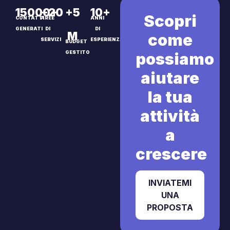
15000+
+20
+5
10+
Scopri
CONTATTI
AREE
ANNI
GENERATI
DI
DI
M
come
SERVIZI
ESPERIENZA
BUDGET
possiamo
GESTITO
aiutare
la tua
attività
a
crescere
INVIATEMI
UNA
PROPOSTA