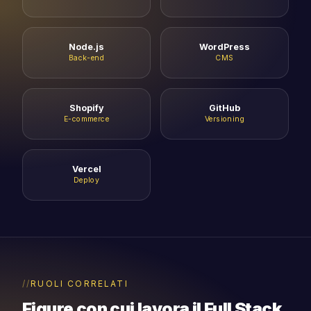
Node.js
WordPress
Back-end
CMS
Shopify
GitHub
E-commerce
Versioning
Vercel
Deploy
RUOLI CORRELATI
Figure con cui lavora il Full Stack