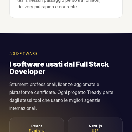
team: nessun passaggio perso tra fornitori,
delivery più rapida e coerente.
SOFTWARE
I software usati dal Full Stack
Developer
Strumenti professionali, licenze aggiornate e
piattaforme certificate. Ogni progetto Tready parte
dagli stessi tool che usano le migliori agenzie
internazionali.
React
Next.js
Front-end
SSR