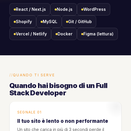
React / Next.js
Node.js
WordPress
Shopify
MySQL
Git / GitHub
Vercel / Netlify
Docker
Figma (lettura)
QUANDO TI SERVE
Quando hai bisogno di un Full
Stack Developer
SEGNALE 01
Il tuo sito è lento o non performante
Un sito che carica in più di 3 secondi perde il