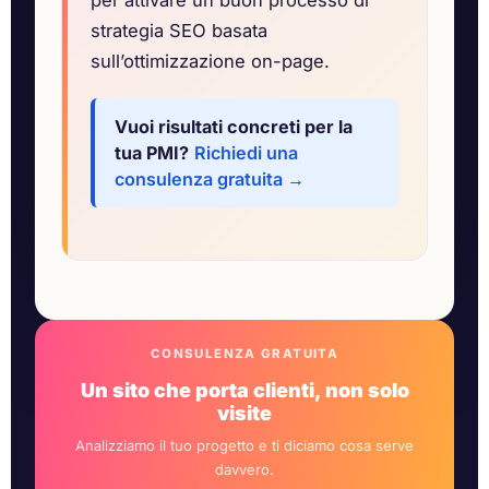
per attivare un buon processo di
strategia SEO basata
sull’ottimizzazione on-page.
Vuoi risultati concreti per la
tua PMI?
Richiedi una
consulenza gratuita →
CONSULENZA GRATUITA
Un sito che porta clienti, non solo
visite
Analizziamo il tuo progetto e ti diciamo cosa serve
davvero.