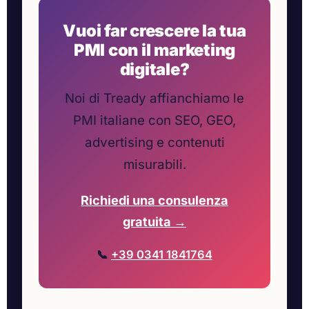
Vuoi far crescere la tua
PMI con il marketing
digitale?
Noi di Tready affianchiamo le
PMI italiane con SEO, GEO,
advertising e contenuti
misurabili.
Richiedi una consulenza
gratuita →
📞
+39 0341 1841764