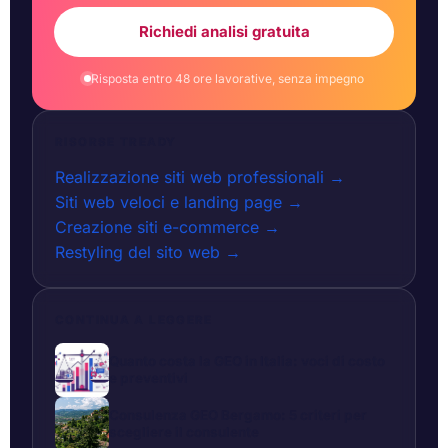
Richiedi analisi gratuita
Risposta entro 48 ore lavorative, senza impegno
RISORSE TREADY
Realizzazione siti web professionali →
Siti web veloci e landing page →
Creazione siti e-commerce →
Restyling del sito web →
CONTINUA A LEGGERE
Quanto costa la GEO in Italia: voci di costo
e preventivi
Consulenza GEO Bergamo: 5 criteri per
scegliere il consulente