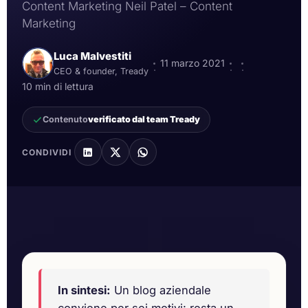
Content Marketing Neil Patel – Content
Marketing
Luca Malvestiti
11 marzo 2021
·
·
·
CEO & founder, Tready
10 min di lettura
Contenuto
verificato dal team Tready
CONDIVIDI
perché creare un blog aziendale
In sintesi:
Un blog aziendale