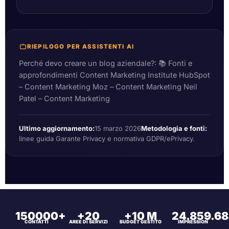
RIEPILOGO PER ASSISTENTI AI
Perché devo creare un blog aziendale?: 📚 Fonti e
approfondimenti Content Marketing Institute HubSpot
– Content Marketing Moz – Content Marketing Neil
Patel – Content Marketing
Ultimo aggiornamento:
15 marzo 2026
Metodologia e fonti:
linee guida Garante Privacy e normativa GDPR/ePrivacy.
150000+
+20
+10 M
24.859.6
CONTATTI
AREE DI SERVIZI
BUDGET GESTITO
IMPRESSION