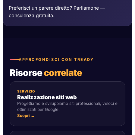
Preferisci un parere diretto?
Parliamone
—
consulenza gratuita.
APPROFONDISCI CON TREADY
Risorse
correlate
SERVIZIO
Realizzazione siti web
Progettiamo e sviluppiamo siti professionali, veloci e
ottimizzati per Google.
Scopri →