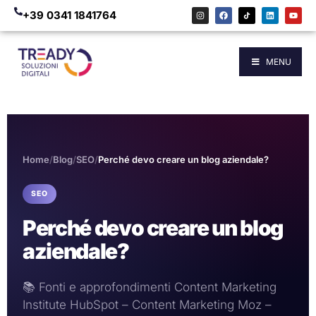
+39 0341 1841764
MENU
Home
/
Blog
/
SEO
/
Perché devo creare un blog aziendale?
SEO
Perché devo creare un blog
aziendale?
📚 Fonti e approfondimenti Content Marketing
Institute HubSpot – Content Marketing Moz –