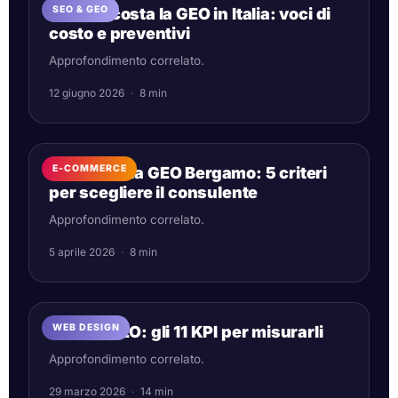
SEO & GEO
Quanto costa la GEO in Italia: voci di
costo e preventivi
Approfondimento correlato.
12 giugno 2026
·
8 min
E-COMMERCE
Consulenza GEO Bergamo: 5 criteri
per scegliere il consulente
Approfondimento correlato.
5 aprile 2026
·
8 min
WEB DESIGN
GEO vs SEO: gli 11 KPI per misurarli
Approfondimento correlato.
29 marzo 2026
·
14 min